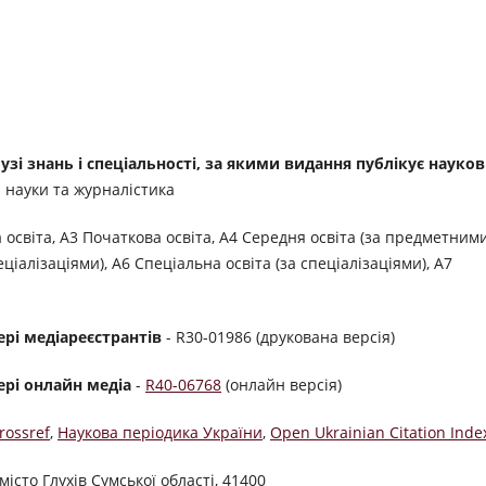
зі знань і спеціальності, за якими видання публікує науков
і науки та журналістика
 освіта, А3 Початкова освіта, А4 Середня освіта (за предметним
ціалізаціями), А6 Спеціальна освіта (за спеціалізаціями), А7
фері медіареєстрантів
- R30-01986 (друкована версія)
фері онлайн медіа
-
R40-06768
(онлайн версія)
rossref
,
Наукова періодика України
,
Open Ukrainian Citation Inde
місто Глухів Сумської області, 41400