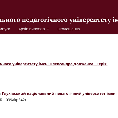
льного педагогічного університету 
ипуск
Архів випусків
Оголошення
ічного університету імені Олександра Довженка. Серія:
є
Глухівський національний педагогічний університет імені
R - 039akp542)