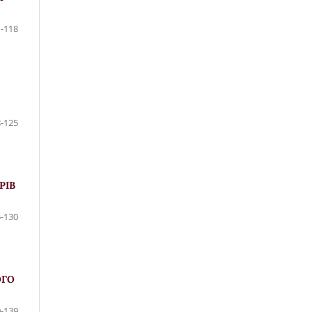
-118
-125
РІВ
-130
ОГО
-139