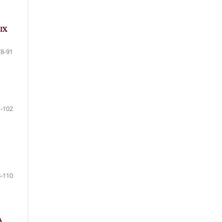
ІХ
78-91
-102
-110
А