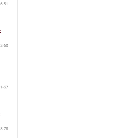
46-51
Х
52-60
61-67
Х
68-78