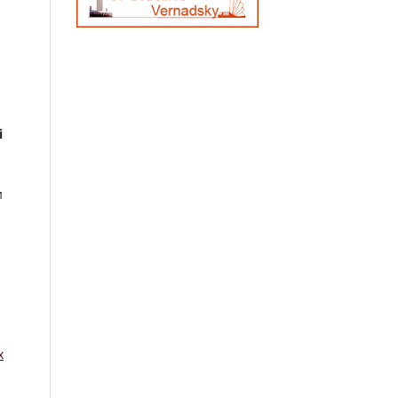
і
и
x