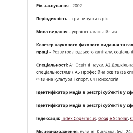
Рік заснування
- 2002
Періодичність
– три випуски в рік
Мова видання
– українська/англійська
Кластер наукового фахового видання та галу
праці
– Розвиток людського капіталу, соціальн
Спеціальності:
А1 Освітні науки, А2 Дошкільна
спеціальностями), А5 Професійна освіта (за спе
Фізична культура і спорт, C4 Психологія
Ідентифікатор медіа в реєстрі суб’єктів у с
Ідентифікатор медіа в реєстрі суб’єктів у с
Індексація:
Index Copernicus
,
Google Scholar
,
C
Місцезнаходження:
вулиця Київська, буд. 24, 