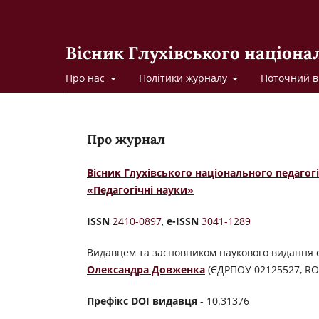
Вісник Глухівського націона
Про нас
Політики журналу
Поточний в
Про журнал
Вісник Глухівського національного педагог
«Педагогічні науки»
ISSN
2410-0897
,
e-ISSN
3041-1289
Видавцем та засновником наукового видання 
Олександра Довженка
(ЄДРПОУ 02125527, RO
Префікс DOI видавця
- 10.31376