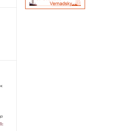
юк
до
n-