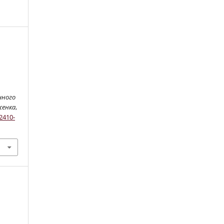
чного
женка
,
2410-