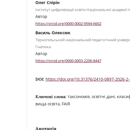
Олег Спірін
Інститут цифровізації освіти Національної академії 
Автор
https://orcid.org/0000-0002-9594-6602
Василь Олексюк
Тернопільський національний педагогічний універ
Гнатюка
Автор
https://orcid.org/0000-0003-2206-8447
https://doi.org/10.31376/2410-0897-2026-2
DOI:
таксономія, освітні дані, класиф
Ключові слова:
вища освіта, FAIR
Анотація