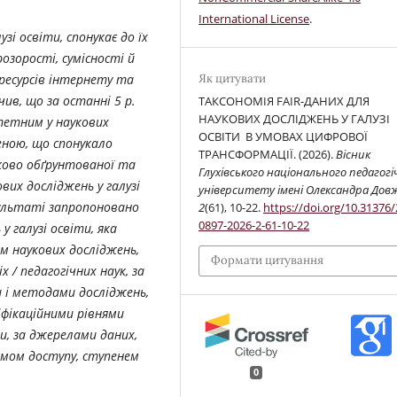
International License
.
зі освіти, спонукає до їх
озорості, сумісності й
Як цитувати
ресурсів інтернету та
чив, що за останні 5 р.
ТАКСОНОМІЯ FAIR-ДАНИХ ДЛЯ
НАУКОВИХ ДОСЛІДЖЕНЬ У ГАЛУЗІ
итетним у наукових
ОСВІТИ В УМОВАХ ЦИФРОВОЇ
еною, що спонукало
ТРАНСФОРМАЦІЇ. (2026).
Вісник
ково обґрунтованої та
Глухівського національного педагогі
вих досліджень у галузі
університету імені Олександра Дов
зультаті запропоновано
2
(61), 10-22.
https://doi.org/10.31376/
0897-2026-2-61-10-22
у галузі освіти, яка
ям наукових досліджень,
Формати цитування
 / педагогічних наук, за
и і методами досліджень,
іфікаційними рівнями
ти, за джерелами даних,
имом доступу, ступенем
0