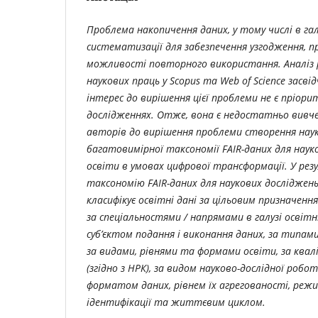
Проблема накопичення даних, у тому числі в галу
систематизації для забезпечення узгодження, пр
можливості повторного використання. Аналіз 
наукових праць у Scopus та Web of Science засвід
інтерес до вирішення цієї проблеми не є пріор
дослідженнях. Отже, вона є недостатньо вивч
авторів до вирішення проблеми створення нау
багатовимірної таксономії FAIR-даних для науко
освіти в умовах цифрової трансформації. У ре
таксономію FAIR-даних для наукових досліджень 
класифікує освітні дані за цільовим призначенн
за спеціальностями / напрямами в галузі освітніх
суб’єктом подання і виконання даних, за типам
за видами, рівнями та формами освіти, за квал
(згідно з НРК), за видом науково-дослідної робо
форматом даних, рівнем їх агрегованості, реж
ідентифікації та життєвим циклом.