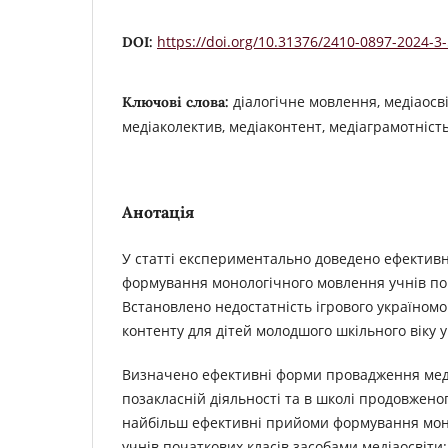
https://doi.org/10.31376/2410-0897-2024-3
DOI:
діалогічне мовлення, медіаосві
Ключові слова:
медіаколектив, медіаконтент, медіаграмотніст
Анотація
У статті експериментально доведено ефективн
формування монологічного мовлення учнів поч
Встановлено недостатність ігрового україномо
контенту для дітей молодшого шкільного віку у
Визначено ефективні форми провадження медіа
позакласній діяльності та в школі продовжен
найбільш ефективні прийоми формування мон
учнів початкових класів засобами медіаосвіт