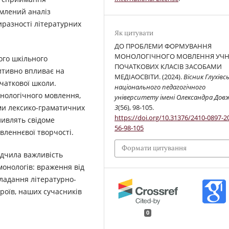
омлений аналіз
иразності літературних
Як цитувати
ДО ПРОБЛЕМИ ФОРМУВАННЯ
МОНОЛОГІЧНОГО МОВЛЕННЯ УЧН
ого шкільного
ПОЧАТКОВИХ КЛАСІВ ЗАСОБАМИ
итивно впливає на
МЕДІАОСВІТИ. (2024).
Вісник Глухівс
чаткової школи.
національного педагогічного
нологічного мовлення,
університету імені Олександра Дов
3
(56), 98-105.
ми лексико-граматичних
https://doi.org/10.31376/2410-0897-2
ливлять свідоме
56-98-105
леннєвої творчості.
Формати цитування
ідчила важливість
онологів: враження від
кладання літературно-
роїв, наших сучасників
0