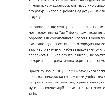
літературно-художніх образів, емоційно-усвід
літературних творів, робота над розумінням в
структур.
Встановлено, що функціювання постійно діюч
медіаколективу та You Tube каналу школи поз
формування монологічного мовлення учнів по
З’ясовано, що для ефективного формування мо
важливого значення набуває виконання учня
вправ (освітній медіаконтент школи), які умож
використання граматичних форм в процесі мов
Практика навчання учнів у школах Києва засв
широкого використання тематики учнівських м
зустрічей з письменниками, героями війни; с
музичних композицій, нарисів про місцевих ге
та ін.