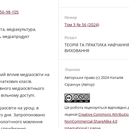
-56-98-105
Номер
Том 3 № 56 (2024)
та, медіакультура,
ь, медіапродукт
Розділ
ТЕОРІЯ ТА ПРАКТИКА НАВЧАННЯ
ВИХОВАННЯ
Ліцензія
ий вплив медіаосвіти на
Авторське право (c) 2024 Наталія
аткових класів.
Сіранчук (Автор)
вного медіаосвітнього
 вільному доступі.
Ця робота ліцензується відповідно 
освіти на уроці, в
ліцензії
Creative Commons Attributio
ого дня. Запропоновано
NonCommercial-ShareAlike 4.0
ологічного мовлення
International License
.
и: сприймання