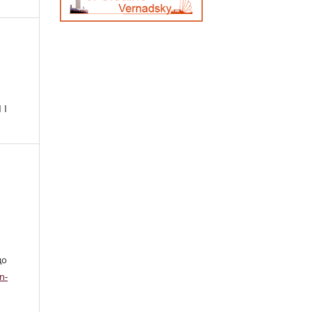
 І
до
n-