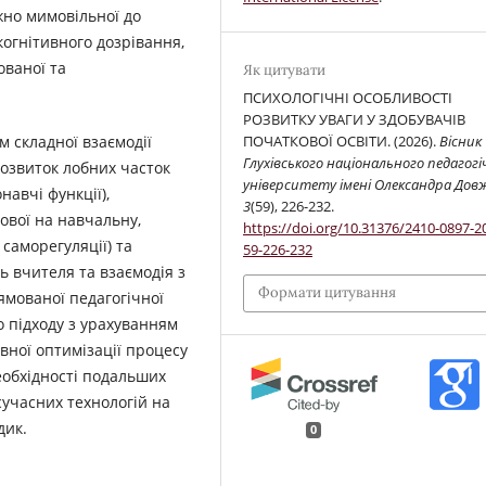
жно мимовільної до
когнітивного дозрівання,
ованої та
Як цитувати
ПСИХОЛОГІЧНІ ОСОБЛИВОСТІ
РОЗВИТКУ УВАГИ У ЗДОБУВАЧІВ
ПОЧАТКОВОЇ ОСВІТИ. (2026).
Вісник
 складної взаємодії
Глухівського національного педагогі
розвиток лобних часток
університету імені Олександра Дов
навчі функції),
3
(59), 226-232.
рової на навчальну,
https://doi.org/10.31376/2410-0897-2
саморегуляції) та
59-226-232
ь вчителя та взаємодія з
Формати цитування
ямованої педагогічної
 підходу з урахуванням
вної оптимізації процесу
еобхідності подальших
сучасних технологій на
дик.
0