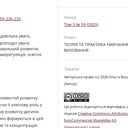
Номер
-59-226-232
Том 3 № 59 (2025)
довільна увага,
Розділ
 розподіл уваги,
ТЕОРІЯ ТА ПРАКТИКА НАВЧАННЯ
навальний розвиток,
ВИХОВАННЯ
аморегуляція, освітнє
Ліцензія
Авторське право (c) 2026 Ольга Ви
(Автор)
бливостей розвитку
ючи її ключову роль у
Ця робота ліцензується відповідно 
му розвитку дитини.
ліцензії
Creative Commons Attributio
ивно формуються в цей
NonCommercial-ShareAlike 4.0
ня та концентрація.
International License
.