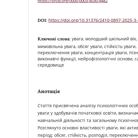
https://orcid.org/0000-0003-4030-4482
https://doi.org/10.31376/2410-0897-2025-3
DOI:
увага, молодший шкільний вік, 
Ключові слова:
мимовільна увага, обсяг уваги, стійкість уваги,
переключення уваги, концентрація уваги, піз
виконавчі функції, нейрофізіологічні основи, с
середовище
Анотація
Стаття присвячена аналізу психологічних осо
уваги у здобувачів початкової освіти, визнача
навчальній діяльності та загальному психічно
Розглянуто основні властивості уваги, які акт
період: обсяг, стійкість, розподіл, переключен