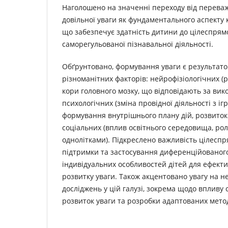
Наголошено на значенні переходу від перева
довільної уваги як фундаментального аспекту 
що забезпечує здатність дитини до цілеспрям
саморегульованої пізнавальної діяльності.
Обґрунтовано, формування уваги є результатом
різноманітних факторів: нейрофізіологічних (
кори головного мозку, що відповідають за вико
психологічних (зміна провідної діяльності з іг
формування внутрішнього плану дій, розвиток 
соціальних (вплив освітнього середовища, рол
однолітками). Підкреслено важливість цілеспр
підтримки та застосування диференційованого
індивідуальних особливостей дітей для ефекти
розвитку уваги. Також акцентовано увагу на н
досліджень у цій галузі, зокрема щодо впливу 
розвиток уваги та розробки адаптованих мето