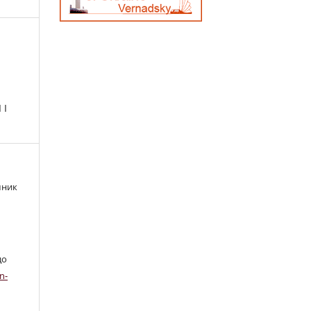
 І
шник
до
n-