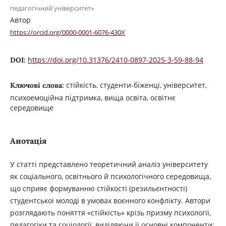
педагогічний університет»
Автор
https://orcid.org/0000-0001-6076-430X
https://doi.org/10.31376/2410-0897-2025-3-59-88-94
DOI:
стійкість, студенти-біженці, університет,
Ключові слова:
психоемоційна підтримка, вища освіта, освітнє
середовище
Анотація
У статті представлено теоретичний аналіз університету
як соціального, освітнього й психологічного середовища,
що сприяє формуванню стійкості (резильєнтності)
студентської молоді в умовах воєнного конфлікту. Автори
розглядають поняття «стійкість» крізь призму психології,
педагогіки та соціології, виділяючи її основні компоненти: