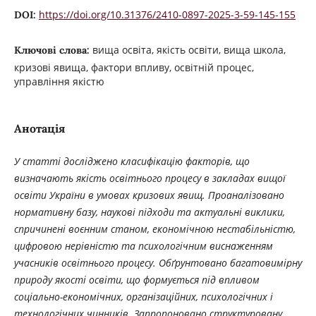
https://doi.org/10.31376/2410-0897-2025-3-59-145-155
DOI:
вища освіта, якість освіти, вища школа,
Ключові слова:
кризові явища, фактори впливу, освітній процес,
управління якістю
Анотація
У статті досліджено класифікацію факторів, що
визначають якість освітнього процесу в закладах вищої
освіти України в умовах кризових явищ. Проаналізовано
нормативну базу, наукові підходи та актуальні виклики,
спричинені воєнним станом, економічною нестабільністю,
цифровою нерівністю та психологічним виснаженням
учасників освітнього процесу. Обґрунтовано багатовимірну
природу якості освіти, що формується під впливом
соціально-економічних, організаційних, психологічних і
технологічних чинників. Запропоновано структуровану