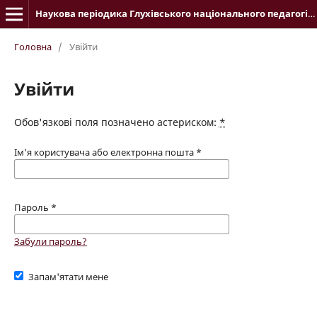
Наукова періодика Глухівського національного педагогічного університету імені Олександра Довженка
Головна
/
Увійти
Увійти
Обов'язкові поля позначено астериском:
*
Ім'я користувача або електронна пошта
*
Пароль
*
Забули пароль?
Запам'ятати мене